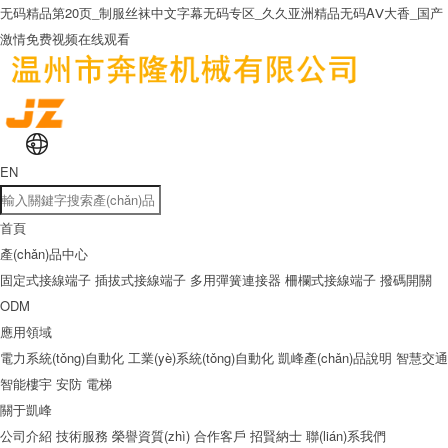
无码精品第20页_制服丝袜中文字幕无码专区_久久亚洲精品无码AⅤ大香_国产
激情免费视频在线观看
EN
首頁
產(chǎn)品中心
固定式接線端子
插拔式接線端子
多用彈簧連接器
柵欄式接線端子
撥碼開關
ODM
應用領域
電力系統(tǒng)自動化
工業(yè)系統(tǒng)自動化
凱峰產(chǎn)品說明
智慧交通
智能樓宇
安防
電梯
關于凱峰
公司介紹
技術服務
榮譽資質(zhì)
合作客戶
招賢納士
聯(lián)系我們