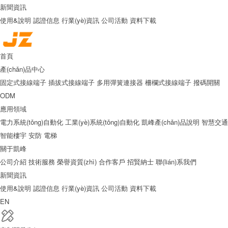
新聞資訊
使用&說明
認證信息
行業(yè)資訊
公司活動
資料下載
首頁
產(chǎn)品中心
固定式接線端子
插拔式接線端子
多用彈簧連接器
柵欄式接線端子
撥碼開關
ODM
應用領域
電力系統(tǒng)自動化
工業(yè)系統(tǒng)自動化
凱峰產(chǎn)品說明
智慧交通
智能樓宇
安防
電梯
關于凱峰
公司介紹
技術服務
榮譽資質(zhì)
合作客戶
招賢納士
聯(lián)系我們
新聞資訊
使用&說明
認證信息
行業(yè)資訊
公司活動
資料下載
EN