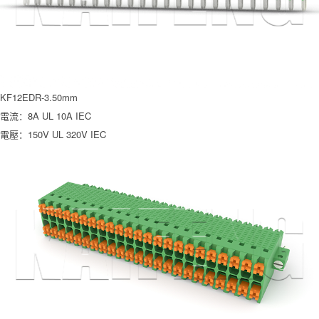
KF12EDR-3.50mm
電流：8A UL 10A IEC
電壓：150V UL 320V IEC