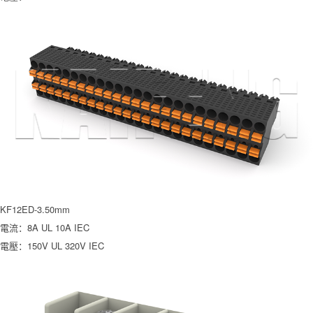
KF12ED-3.50mm
電流：8A UL 10A IEC
電壓：150V UL 320V IEC