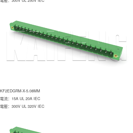
電壓：300V UL 250V IEC
KF2EDGRM-X-5.08MM
電流：15A UL 20A IEC
電壓：300V UL 320V IEC