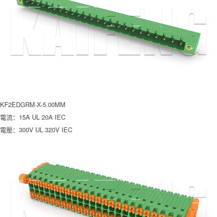
KF2EDGRM-X-5.00MM
電流：15A UL 20A IEC
電壓：300V UL 320V IEC