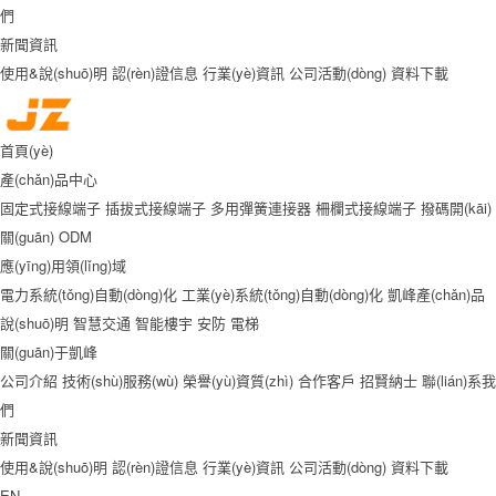
們
新聞資訊
使用&說(shuō)明
認(rèn)證信息
行業(yè)資訊
公司活動(dòng)
資料下載
首頁(yè)
產(chǎn)品中心
固定式接線端子
插拔式接線端子
多用彈簧連接器
柵欄式接線端子
撥碼開(kāi)
關(guān)
ODM
應(yīng)用領(lǐng)域
電力系統(tǒng)自動(dòng)化
工業(yè)系統(tǒng)自動(dòng)化
凱峰產(chǎn)品
說(shuō)明
智慧交通
智能樓宇
安防
電梯
關(guān)于凱峰
公司介紹
技術(shù)服務(wù)
榮譽(yù)資質(zhì)
合作客戶
招賢納士
聯(lián)系我
們
新聞資訊
使用&說(shuō)明
認(rèn)證信息
行業(yè)資訊
公司活動(dòng)
資料下載
EN