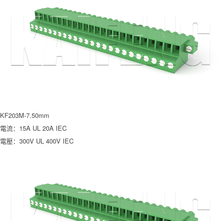
KF203M-7.50mm
電流：15A UL 20A IEC
電壓：300V UL 400V IEC