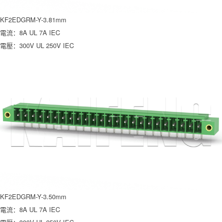
KF2EDGRM-Y-3.81mm
電流：8A UL 7A IEC
電壓：300V UL 250V IEC
KF2EDGRM-Y-3.50mm
電流：8A UL 7A IEC