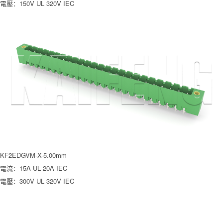
電壓：150V UL 320V IEC
KF2EDGVM-X-5.00mm
電流：15A UL 20A IEC
電壓：300V UL 320V IEC