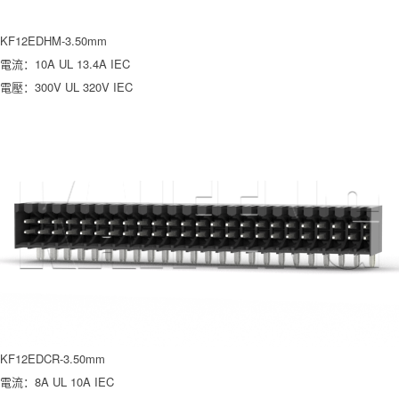
KF12EDHM-3.50mm
電流：10A UL 13.4A IEC
電壓：300V UL 320V IEC
KF12EDCR-3.50mm
電流：8A UL 10A IEC