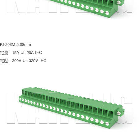
KF203M-5.08mm
電流：15A UL 20A IEC
電壓：300V UL 320V IEC