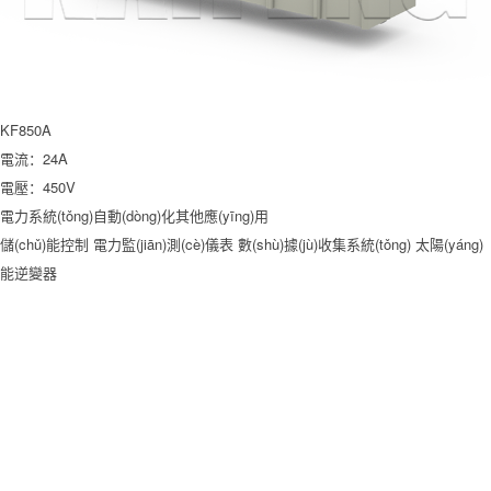
KF850A
電流：24A
電壓：450V
電力系統(tǒng)自動(dòng)化其他應(yīng)用
儲(chǔ)能控制
電力監(jiān)測(cè)儀表
數(shù)據(jù)收集系統(tǒng)
太陽(yáng)
能逆變器
產(chǎn)品中心
固定式接線端子
插拔式接線端子
多用彈簧連接器
柵欄式接線端子
撥碼開(kāi)
關(guān)
ODM
應(yīng)用領(lǐng)域
電力系統(tǒng)自動(dòng)化
工業(yè)系統(tǒng)自動(dòng)化
凱峰產(chǎn)品
說(shuō)明
智慧交通
智能樓宇
安防
電梯
關(guān)于凱峰