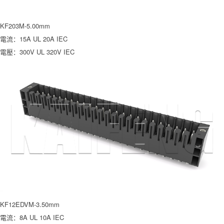
KF203M-5.00mm
電流：15A UL 20A IEC
電壓：300V UL 320V IEC
KF12EDVM-3.50mm
電流：8A UL 10A IEC