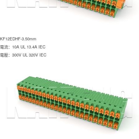
KF12EDHF-3.50mm
電流：10A UL 13.4A IEC
電壓：300V UL 320V IEC