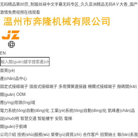
无码精品第20页_制服丝袜中文字幕无码专区_久久亚洲精品无码AⅤ大香_国产
激情免费视频在线观看
EN
首頁(yè)
產(chǎn)品中心
固定式接線端子
插拔式接線端子
多用彈簧連接器
柵欄式接線端子
撥碼開(kāi)
關(guān)
ODM
應(yīng)用領(lǐng)域
電力系統(tǒng)自動(dòng)化
工業(yè)系統(tǒng)自動(dòng)化
凱峰產(chǎn)品
說(shuō)明
智慧交通
智能樓宇
安防
電梯
關(guān)于凱峰
公司介紹
技術(shù)服務(wù)
榮譽(yù)資質(zhì)
合作客戶
招賢納士
聯(lián)系我