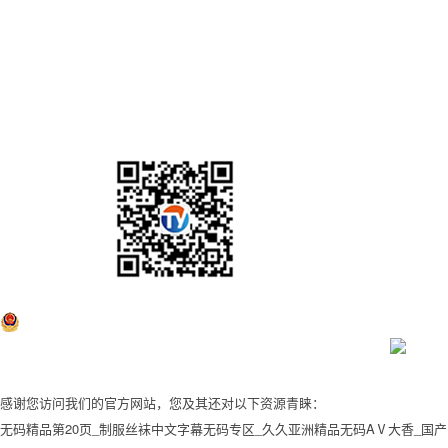
公司介紹
技術(shù)服務(wù)
榮譽(yù)資質(zhì)
合作客戶
招賢納士
聯(lián)系我
們
新聞資訊
使用&說(shuō)明
認(rèn)證信息
行業(yè)資訊
公司活動(dòng)
資料下載
86-574-63519670
公司地址：浙江省慈溪市逍林鎮(zhèn)北工業(yè)區(qū)眾益
路4號(hào)
公司郵箱：info@nb-kaifeng.com
微信公眾號(hào)
? 2025 慈溪市凱峰電子有限公司
浙公網(wǎng)安備33028202000921號(hào)
網(wǎng)站備案：浙ICP備13003452號(hào)
網(wǎng)站地圖
網(wǎng)站建設(shè)
:
翰臣科技
感谢您访问我们的官方网站，您及其还对以下资源青睐：
无码精品第20页_制服丝袜中文字幕无码专区_久久亚洲精品无码AⅤ大香_国产