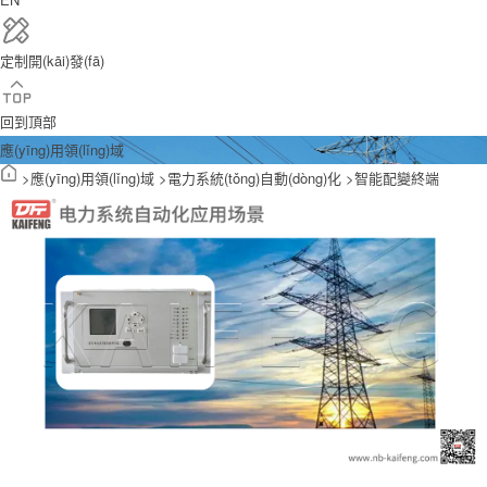
定制開(kāi)發(fā)
回到頂部
應(yīng)用領(lǐng)域
>
應(yīng)用領(lǐng)域
>
電力系統(tǒng)自動(dòng)化
>
智能配變終端