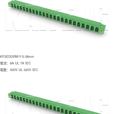
KF2EDGRM-Y-5.08mm
電流：8A UL 7A IEC
電壓：300V UL 320V IEC