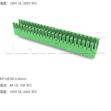
電壓：150V UL 320V IEC
KF12EDV-3.50mm
電流：8A UL 10A IEC
電壓：150V UL 320V IEC