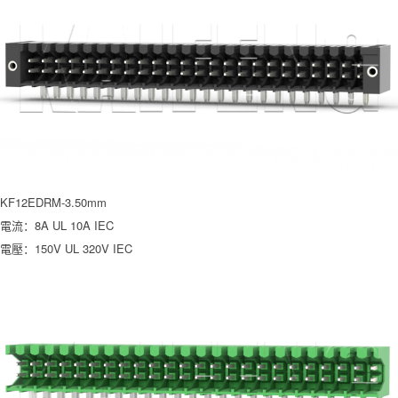
KF12EDRM-3.50mm
電流：8A UL 10A IEC
電壓：150V UL 320V IEC