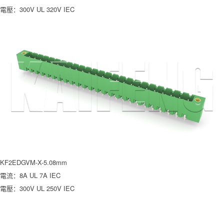
電壓：300V UL 320V IEC
KF2EDGVM-X-5.08mm
電流：8A UL 7A IEC
電壓：300V UL 250V IEC