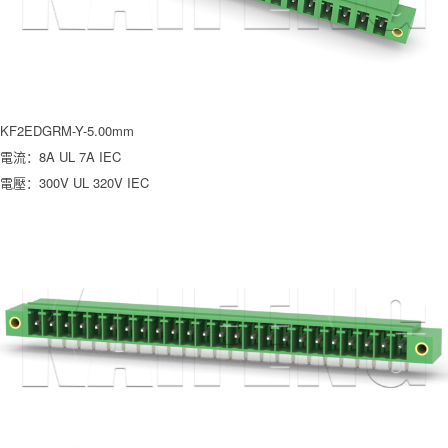
KF2EDGRM-Y-5.00mm
電流：8A UL 7A IEC
電壓：300V UL 320V IEC