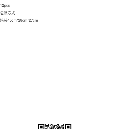
12pcs
包裝方式
箱裝45cm*28cm*27cm
產(chǎn)品中心
固定式接線端子
插拔式接線端子
多用彈簧連接器
柵欄式接線端子
撥碼開關
(guān)
ODM
應(yīng)用領(lǐng)域
電力系統(tǒng)自動化
工業(yè)系統(tǒng)自動化
凱峰產(chǎn)品說明
智慧交通
智能樓宇
安防
電梯
關(guān)于凱峰
公司介紹
技術(shù)服務(wù)
榮譽(yù)資質(zhì)
合作客戶
招賢納士
聯(lián)系我
們
新聞資訊
使用&說明
認(rèn)證信息
行業(yè)資訊
公司活動
資料下載
86-574-63519670
公司地址：浙江省慈溪市逍林鎮(zhèn)北工業(yè)區(qū)眾益
路4號
公司郵箱：info@nb-kaifeng.com
微信公眾號