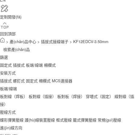
定制開發(fā)
回到頂部
>
產(chǎn)品中心
>
插拔式接線端子
>
KF12EDCV-3.50mm
檢索產(chǎn)品
篩選
固定式
插拔式
板端/線端
柵欄式
安裝方式
插拔式
螺釘式
固定式
柵欄式
MCS連接器
板端/線端
板對線（焊板）
板對線（插接）
板對板（焊接）
穿墻式（固定）
線對線（插
接）
壓線方式
蝶形彈簧壓線
護(hù)線裝置壓線
框式壓線
籠式彈簧壓線
常規(guī)壓線
進(jìn)線方向