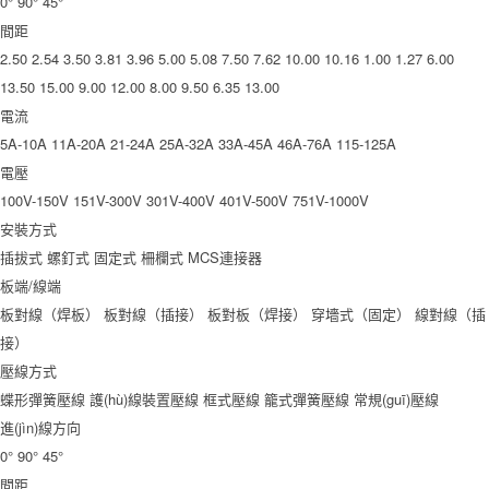
0°
90°
45°
間距
2.50
2.54
3.50
3.81
3.96
5.00
5.08
7.50
7.62
10.00
10.16
1.00
1.27
6.00
13.50
15.00
9.00
12.00
8.00
9.50
6.35
13.00
電流
5A-10A
11A-20A
21-24A
25A-32A
33A-45A
46A-76A
115-125A
電壓
100V-150V
151V-300V
301V-400V
401V-500V
751V-1000V
安裝方式
插拔式
螺釘式
固定式
柵欄式
MCS連接器
板端/線端
板對線（焊板）
板對線（插接）
板對板（焊接）
穿墻式（固定）
線對線（插
接）
壓線方式
蝶形彈簧壓線
護(hù)線裝置壓線
框式壓線
籠式彈簧壓線
常規(guī)壓線
進(jìn)線方向
0°
90°
45°
間距