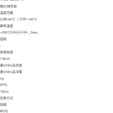
機(jī)械性能
溫度范圍
LOW-40℃ 丨TOP+150℃
瞬時溫度
+250℃，5sec
扭矩
-
剝線長度
7-8mm
產(chǎn)品包裝
產(chǎn)品凈重
xg
SPQ
12pcs
包裝方式
袋裝
MOQ