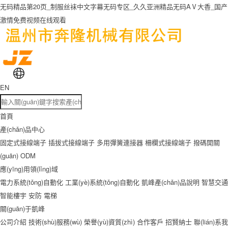
无码精品第20页_制服丝袜中文字幕无码专区_久久亚洲精品无码AⅤ大香_国产
激情免费视频在线观看
EN
首頁
產(chǎn)品中心
固定式接線端子
插拔式接線端子
多用彈簧連接器
柵欄式接線端子
撥碼開關
(guān)
ODM
應(yīng)用領(lǐng)域
電力系統(tǒng)自動化
工業(yè)系統(tǒng)自動化
凱峰產(chǎn)品說明
智慧交通
智能樓宇
安防
電梯
關(guān)于凱峰
公司介紹
技術(shù)服務(wù)
榮譽(yù)資質(zhì)
合作客戶
招賢納士
聯(lián)系我