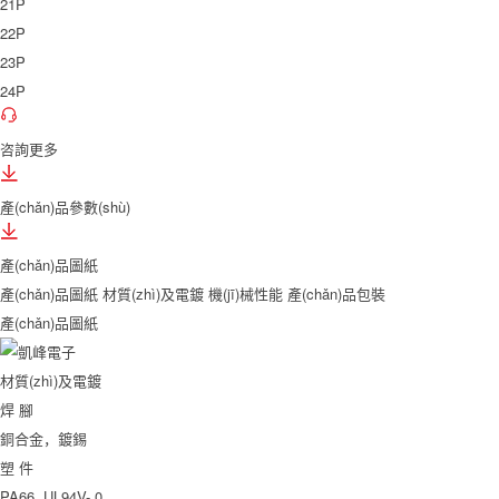
21P
22P
23P
24P
咨詢更多
產(chǎn)品參數(shù)
產(chǎn)品圖紙
產(chǎn)品圖紙
材質(zhì)及電鍍
機(jī)械性能
產(chǎn)品包裝
產(chǎn)品圖紙
材質(zhì)及電鍍
焊 腳
銅合金，鍍錫
塑 件
PA66, UL94V- 0