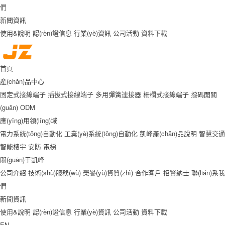
們
新聞資訊
使用&說明
認(rèn)證信息
行業(yè)資訊
公司活動
資料下載
首頁
產(chǎn)品中心
固定式接線端子
插拔式接線端子
多用彈簧連接器
柵欄式接線端子
撥碼開關
(guān)
ODM
應(yīng)用領(lǐng)域
電力系統(tǒng)自動化
工業(yè)系統(tǒng)自動化
凱峰產(chǎn)品說明
智慧交通
智能樓宇
安防
電梯
關(guān)于凱峰
公司介紹
技術(shù)服務(wù)
榮譽(yù)資質(zhì)
合作客戶
招賢納士
聯(lián)系我
們
新聞資訊
使用&說明
認(rèn)證信息
行業(yè)資訊
公司活動
資料下載
EN