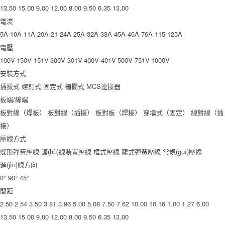
13.50
15.00
9.00
12.00
8.00
9.50
6.35
13.00
電流
5A-10A
11A-20A
21-24A
25A-32A
33A-45A
46A-76A
115-125A
電壓
100V-150V
151V-300V
301V-400V
401V-500V
751V-1000V
安裝方式
插拔式
螺釘式
固定式
柵欄式
MCS連接器
板端/線端
板對線（焊板）
板對線（插接）
板對板（焊接）
穿墻式（固定）
線對線（插
接）
壓線方式
蝶形彈簧壓線
護(hù)線裝置壓線
框式壓線
籠式彈簧壓線
常規(guī)壓線
進(jìn)線方向
0°
90°
45°
間距
2.50
2.54
3.50
3.81
3.96
5.00
5.08
7.50
7.62
10.00
10.16
1.00
1.27
6.00
13.50
15.00
9.00
12.00
8.00
9.50
6.35
13.00