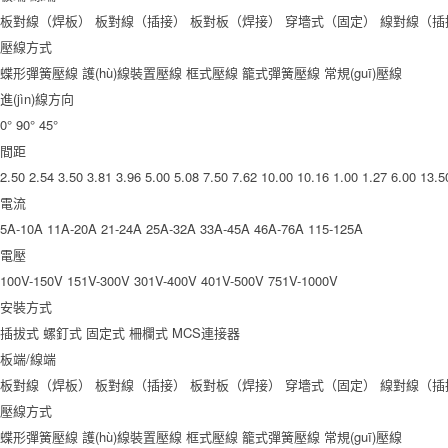
板對線（焊板）
板對線（插接）
板對板（焊接）
穿墻式（固定）
線對線（插
壓線方式
蝶形彈簧壓線
護(hù)線裝置壓線
框式壓線
籠式彈簧壓線
常規(guī)壓線
進(jìn)線方向
0°
90°
45°
間距
2.50
2.54
3.50
3.81
3.96
5.00
5.08
7.50
7.62
10.00
10.16
1.00
1.27
6.00
13.5
電流
5A-10A
11A-20A
21-24A
25A-32A
33A-45A
46A-76A
115-125A
電壓
100V-150V
151V-300V
301V-400V
401V-500V
751V-1000V
安裝方式
插拔式
螺釘式
固定式
柵欄式
MCS連接器
板端/線端
板對線（焊板）
板對線（插接）
板對板（焊接）
穿墻式（固定）
線對線（插
壓線方式
蝶形彈簧壓線
護(hù)線裝置壓線
框式壓線
籠式彈簧壓線
常規(guī)壓線