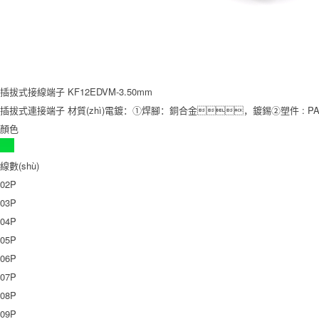
插拔式接線端子 KF12EDVM-3.50mm
插拔式連接端子 材質(zhì)電鍍：①焊腳：銅合金，鍍錫②塑件 : PA66
顏色
線數(shù)
02P
03P
04P
05P
06P
07P
08P
09P