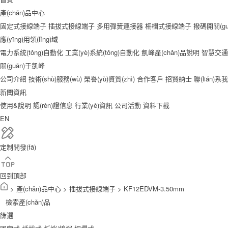
產(chǎn)品中心
固定式接線端子
插拔式接線端子
多用彈簧連接器
柵欄式接線端子
撥碼開關(gu
應(yīng)用領(lǐng)域
電力系統(tǒng)自動化
工業(yè)系統(tǒng)自動化
凱峰產(chǎn)品說明
智慧交通
關(guān)于凱峰
公司介紹
技術(shù)服務(wù)
榮譽(yù)資質(zhì)
合作客戶
招賢納士
聯(lián)系
新聞資訊
使用&說明
認(rèn)證信息
行業(yè)資訊
公司活動
資料下載
EN
定制開發(fā)
回到頂部
>
產(chǎn)品中心
>
插拔式接線端子
>
KF12EDVM-3.50mm
檢索產(chǎn)品
篩選