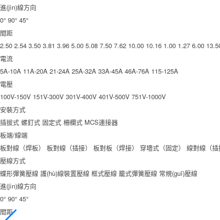
進(jìn)線方向
0°
90°
45°
間距
2.50
2.54
3.50
3.81
3.96
5.00
5.08
7.50
7.62
10.00
10.16
1.00
1.27
6.00
13.5
電流
5A-10A
11A-20A
21-24A
25A-32A
33A-45A
46A-76A
115-125A
電壓
100V-150V
151V-300V
301V-400V
401V-500V
751V-1000V
安裝方式
插拔式
螺釘式
固定式
柵欄式
MCS連接器
板端/線端
板對線（焊板）
板對線（插接）
板對板（焊接）
穿墻式（固定）
線對線（插
壓線方式
蝶形彈簧壓線
護(hù)線裝置壓線
框式壓線
籠式彈簧壓線
常規(guī)壓線
進(jìn)線方向
0°
90°
45°
間距