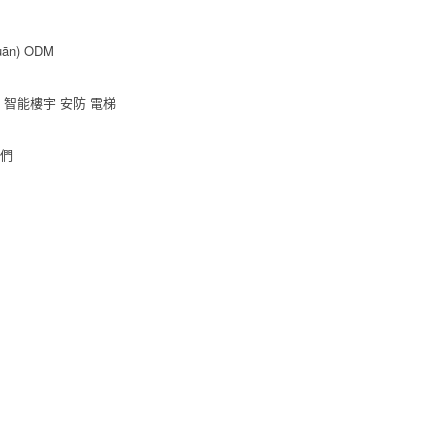
ān)
ODM
智能樓宇
安防
電梯
我們