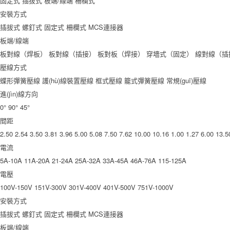
固定式
插拔式
板端/線端
柵欄式
安裝方式
插拔式
螺釘式
固定式
柵欄式
MCS連接器
板端/線端
板對線（焊板）
板對線（插接）
板對板（焊接）
穿墻式（固定）
線對線（插
壓線方式
蝶形彈簧壓線
護(hù)線裝置壓線
框式壓線
籠式彈簧壓線
常規(guī)壓線
進(jìn)線方向
0°
90°
45°
間距
2.50
2.54
3.50
3.81
3.96
5.00
5.08
7.50
7.62
10.00
10.16
1.00
1.27
6.00
13.5
電流
5A-10A
11A-20A
21-24A
25A-32A
33A-45A
46A-76A
115-125A
電壓
100V-150V
151V-300V
301V-400V
401V-500V
751V-1000V
安裝方式
插拔式
螺釘式
固定式
柵欄式
MCS連接器
板端/線端