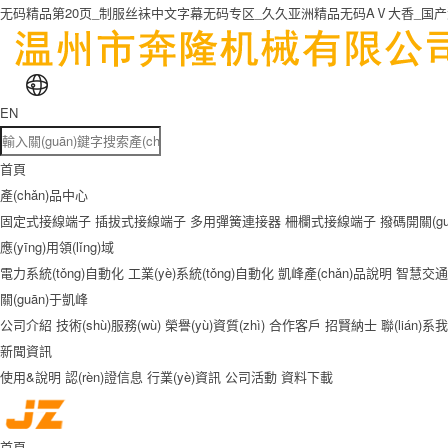
无码精品第20页_制服丝袜中文字幕无码专区_久久亚洲精品无码AⅤ大香_国
EN
首頁
產(chǎn)品中心
固定式接線端子
插拔式接線端子
多用彈簧連接器
柵欄式接線端子
撥碼開關(gu
應(yīng)用領(lǐng)域
電力系統(tǒng)自動化
工業(yè)系統(tǒng)自動化
凱峰產(chǎn)品說明
智慧交通
關(guān)于凱峰
公司介紹
技術(shù)服務(wù)
榮譽(yù)資質(zhì)
合作客戶
招賢納士
聯(lián)系
新聞資訊
使用&說明
認(rèn)證信息
行業(yè)資訊
公司活動
資料下載
首頁