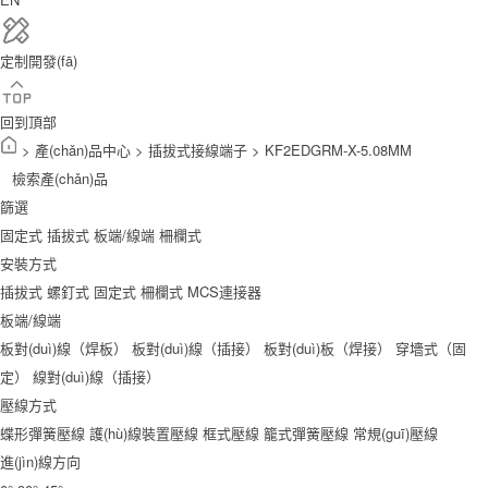
定制開發(fā)
回到頂部
>
產(chǎn)品中心
>
插拔式接線端子
>
KF2EDGRM-X-5.08MM
檢索產(chǎn)品
篩選
固定式
插拔式
板端/線端
柵欄式
安裝方式
插拔式
螺釘式
固定式
柵欄式
MCS連接器
板端/線端
板對(duì)線（焊板）
板對(duì)線（插接）
板對(duì)板（焊接）
穿墻式（固
定）
線對(duì)線（插接）
壓線方式
蝶形彈簧壓線
護(hù)線裝置壓線
框式壓線
籠式彈簧壓線
常規(guī)壓線
進(jìn)線方向