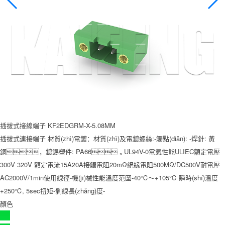
插拔式接線端子 KF2EDGRM-X-5.08MM
插拔式連接端子 材質(zhì)電鍍：材質(zhì)及電鍍螺絲:-觸點(diǎn): -焊針: 黃
銅，鍍錫塑件: PA66，UL94V-0電氣性能ULIEC額定電壓
300V 320V 額定電流15A20A接觸電阻20mΩ絕緣電阻500MΩ/DC500V耐電壓
AC2000V/1min使用線徑-機(jī)械性能溫度范圍-40℃～+105℃ 瞬時(shí)溫度
+250℃, 5sec扭矩-剝線長(zhǎng)度-
顏色