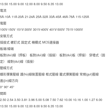
13.50
15.00
9.00
12.00
8.00
9.50
6.35
13.00
電流
5A-10A
11A-20A
21-24A
25A-32A
33A-45A
46A-76A
115-125A
電壓
100V-150V
151V-300V
301V-400V
401V-500V
751V-1000V
安裝方式
插拔式
螺釘式
固定式
柵欄式
MCS連接器
板端/線端
板對(duì)線（焊板）
板對(duì)線（插接）
板對(duì)板（焊接）
穿墻式（固
定）
線對(duì)線（插接）
壓線方式
蝶形彈簧壓線
護(hù)線裝置壓線
框式壓線
籠式彈簧壓線
常規(guī)壓線
進(jìn)線方向
0°
90°
45°
間距
2.50
2.54
3.50
3.81
3.96
5.00
5.08
7.50
7.62
10.00
10.16
1.00
1.27
6.00
13.50
15.00
9.00
12.00
8.00
9.50
6.35
13.00