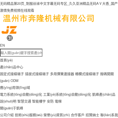
无码精品第20页_制服丝袜中文字幕无码专区_久久亚洲精品无码AⅤ大香_国产
激情免费视频在线观看
EN
首頁(yè)
產(chǎn)品中心
固定式接線端子
插拔式接線端子
多用彈簧連接器
柵欄式接線端子
撥碼開關
(guān)
ODM
應(yīng)用領(lǐng)域
電力系統(tǒng)自動(dòng)化
工業(yè)系統(tǒng)自動(dòng)化
凱峰產(chǎn)品
說(shuō)明
智慧交通
智能樓宇
安防
電梯
關(guān)于凱峰
公司介紹
技術(shù)服務(wù)
榮譽(yù)資質(zhì)
合作客戶
招賢納士
聯(lián)系我