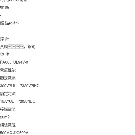
螺 絲
-
觸 點(diǎn)
-
焊 針
黃銅，鍍錫
塑 件
PA66，UL94V-0
電氣性能
額定電壓
300V?UL丨?320V?lEC
額定電流
15A?UL丨?20A?lEC
接觸電阻
20m?
絕緣電阻
500MΩ\DC500V