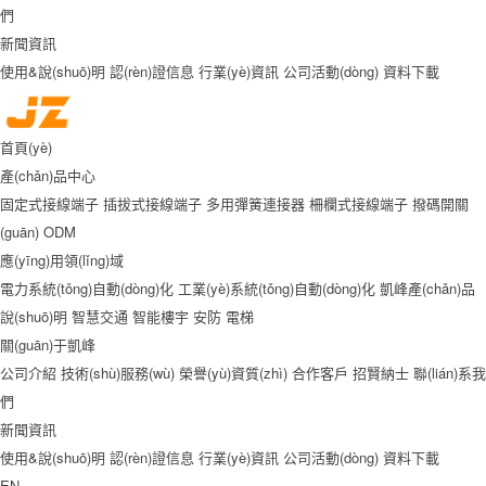
們
新聞資訊
使用&說(shuō)明
認(rèn)證信息
行業(yè)資訊
公司活動(dòng)
資料下載
首頁(yè)
產(chǎn)品中心
固定式接線端子
插拔式接線端子
多用彈簧連接器
柵欄式接線端子
撥碼開關
(guān)
ODM
應(yīng)用領(lǐng)域
電力系統(tǒng)自動(dòng)化
工業(yè)系統(tǒng)自動(dòng)化
凱峰產(chǎn)品
說(shuō)明
智慧交通
智能樓宇
安防
電梯
關(guān)于凱峰
公司介紹
技術(shù)服務(wù)
榮譽(yù)資質(zhì)
合作客戶
招賢納士
聯(lián)系我
們
新聞資訊
使用&說(shuō)明
認(rèn)證信息
行業(yè)資訊
公司活動(dòng)
資料下載
EN