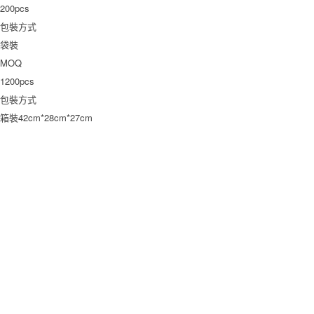
200pcs
包裝方式
袋裝
MOQ
1200pcs
包裝方式
箱裝42cm*28cm*27cm
產(chǎn)品中心
固定式接線端子
插拔式接線端子
多用彈簧連接器
柵欄式接線端子
撥碼開關
(guān)
ODM
應(yīng)用領(lǐng)域
電力系統(tǒng)自動(dòng)化
工業(yè)系統(tǒng)自動(dòng)化
凱峰產(chǎn)品
說(shuō)明
智慧交通
智能樓宇
安防
電梯
關(guān)于凱峰
公司介紹
技術(shù)服務(wù)
榮譽(yù)資質(zhì)
合作客戶
招賢納士
聯(lián)系我
們
新聞資訊