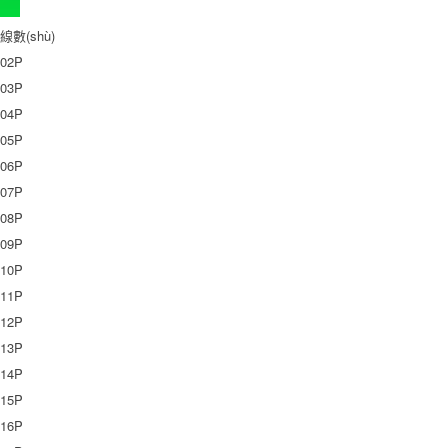
線數(shù)
02P
03P
04P
05P
06P
07P
08P
09P
10P
11P
12P
13P
14P
15P
16P