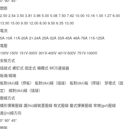
0°
90°
45°
間距
2.50
2.54
3.50
3.81
3.96
5.00
5.08
7.50
7.62
10.00
10.16
1.00
1.27
6.00
13.50
15.00
9.00
12.00
8.00
9.50
6.35
13.00
電流
5A-10A
11A-20A
21-24A
25A-32A
33A-45A
46A-76A
115-125A
電壓
100V-150V
151V-300V
301V-400V
401V-500V
751V-1000V
安裝方式
插拔式
螺釘式
固定式
柵欄式
MCS連接器
板端/線端
板對(duì)線（焊板）
板對(duì)線（插接）
板對(duì)板（焊接）
穿墻式（固
定）
線對(duì)線（插接）
壓線方式
蝶形彈簧壓線
護(hù)線裝置壓線
框式壓線
籠式彈簧壓線
常規(guī)壓線
進(jìn)線方向
0°
90°
45°
間距