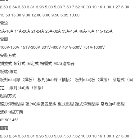
2.50
2.54
3.50
3.81
3.96
5.00
5.08
7.50
7.62
10.00
10.16
1.00
1.27
6.00
13.50
15.00
9.00
12.00
8.00
9.50
6.35
13.00
電流
5A-10A
11A-20A
21-24A
25A-32A
33A-45A
46A-76A
115-125A
電壓
100V-150V
151V-300V
301V-400V
401V-500V
751V-1000V
安裝方式
插拔式
螺釘式
固定式
柵欄式
MCS連接器
板端/線端
板對(duì)線（焊板）
板對(duì)線（插接）
板對(duì)板（焊接）
穿墻式（固
定）
線對(duì)線（插接）
壓線方式
蝶形彈簧壓線
護(hù)線裝置壓線
框式壓線
籠式彈簧壓線
常規(guī)壓線
進(jìn)線方向
0°
90°
45°
間距
2.50
2.54
3.50
3.81
3.96
5.00
5.08
7.50
7.62
10.00
10.16
1.00
1.27
6.00