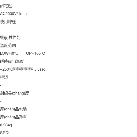
耐電壓
AC2000V/1min
使用線徑
-
機(jī)械性能
溫度范圍
LOW-40℃ 丨TOP+105℃
瞬時(shí)溫度
+250℃，5sec
扭矩
-
剝線長(zhǎng)度
-
產(chǎn)品包裝
產(chǎn)品凈重
0.934g
SPQ