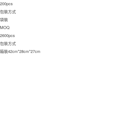
200pcs
包裝方式
袋裝
MOQ
2600pcs
包裝方式
箱裝42cm*28cm*27cm
產(chǎn)品中心
固定式接線端子
插拔式接線端子
多用彈簧連接器
柵欄式接線端子
撥碼開(kāi)
關(guān)
ODM
應(yīng)用領(lǐng)域
電力系統(tǒng)自動(dòng)化
工業(yè)系統(tǒng)自動(dòng)化
凱峰產(chǎn)品
說(shuō)明
智慧交通
智能樓宇
安防
電梯
關(guān)于凱峰
公司介紹
技術(shù)服務(wù)
榮譽(yù)資質(zhì)
合作客戶
招賢納士
聯(lián)系我
們
新聞資訊