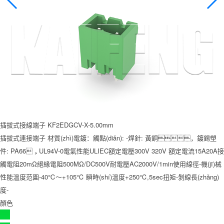
插拔式接線端子 KF2EDGCV-X-5.00mm
插拔式連接端子 材質(zhì)電鍍：觸點(diǎn): -焊針: 黃銅，鍍錫塑
件: PA66，UL94V-0電氣性能ULIEC額定電壓300V 320V 額定電流15A20A接
觸電阻20mΩ絕緣電阻500MΩ/DC500V耐電壓AC2000V/1min使用線徑-機(jī)械
性能溫度范圍-40℃～+105℃ 瞬時(shí)溫度+250℃,5sec扭矩-剝線長(zhǎng)
度-
顏色