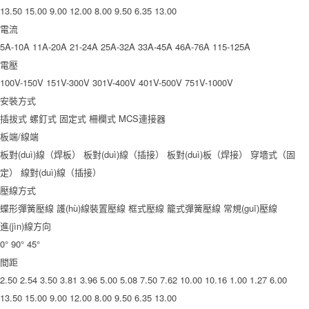
13.50
15.00
9.00
12.00
8.00
9.50
6.35
13.00
電流
5A-10A
11A-20A
21-24A
25A-32A
33A-45A
46A-76A
115-125A
電壓
100V-150V
151V-300V
301V-400V
401V-500V
751V-1000V
安裝方式
插拔式
螺釘式
固定式
柵欄式
MCS連接器
板端/線端
板對(duì)線（焊板）
板對(duì)線（插接）
板對(duì)板（焊接）
穿墻式（固
定）
線對(duì)線（插接）
壓線方式
蝶形彈簧壓線
護(hù)線裝置壓線
框式壓線
籠式彈簧壓線
常規(guī)壓線
進(jìn)線方向
0°
90°
45°
間距
2.50
2.54
3.50
3.81
3.96
5.00
5.08
7.50
7.62
10.00
10.16
1.00
1.27
6.00
13.50
15.00
9.00
12.00
8.00
9.50
6.35
13.00