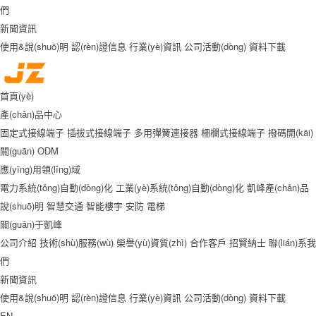
們
新聞資訊
使用&說(shuō)明
認(rèn)證信息
行業(yè)資訊
公司活動(dòng)
資料下載
首頁(yè)
產(chǎn)品中心
固定式接線端子
插拔式接線端子
多用彈簧連接器
柵欄式接線端子
撥碼開(kāi)
關(guān)
ODM
應(yīng)用領(lǐng)域
電力系統(tǒng)自動(dòng)化
工業(yè)系統(tǒng)自動(dòng)化
凱峰產(chǎn)品
說(shuō)明
智慧交通
智能樓宇
安防
電梯
關(guān)于凱峰
公司介紹
技術(shù)服務(wù)
榮譽(yù)資質(zhì)
合作客戶
招賢納士
聯(lián)系我
們
新聞資訊
使用&說(shuō)明
認(rèn)證信息
行業(yè)資訊
公司活動(dòng)
資料下載
EN