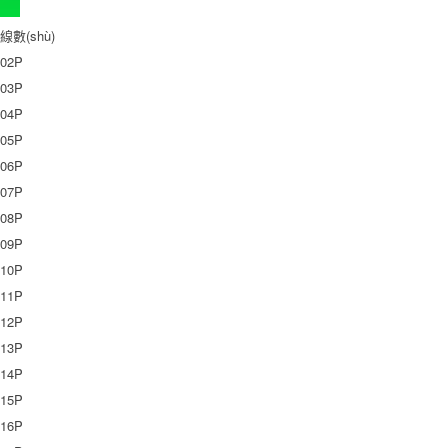
線數(shù)
02P
03P
04P
05P
06P
07P
08P
09P
10P
11P
12P
13P
14P
15P
16P