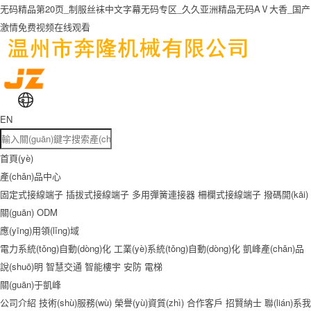
无码精品第20页_制服丝袜中文字幕无码专区_久久亚洲精品无码AⅤ大香_国产
激情免费视频在线观看
EN
首頁(yè)
產(chǎn)品中心
固定式接線端子
插拔式接線端子
多用彈簧連接器
柵欄式接線端子
撥碼開(kāi)
關(guān)
ODM
應(yīng)用領(lǐng)域
電力系統(tǒng)自動(dòng)化
工業(yè)系統(tǒng)自動(dòng)化
凱峰產(chǎn)品
說(shuō)明
智慧交通
智能樓宇
安防
電梯
關(guān)于凱峰
公司介紹
技術(shù)服務(wù)
榮譽(yù)資質(zhì)
合作客戶
招賢納士
聯(lián)系我