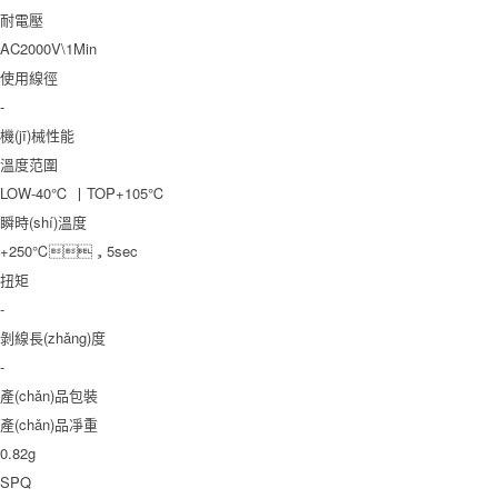
耐電壓
AC2000V\1Min
使用線徑
-
機(jī)械性能
溫度范圍
LOW-40℃ 丨TOP+105℃
瞬時(shí)溫度
+250℃，5sec
扭矩
-
剝線長(zhǎng)度
-
產(chǎn)品包裝
產(chǎn)品凈重
0.82g
SPQ