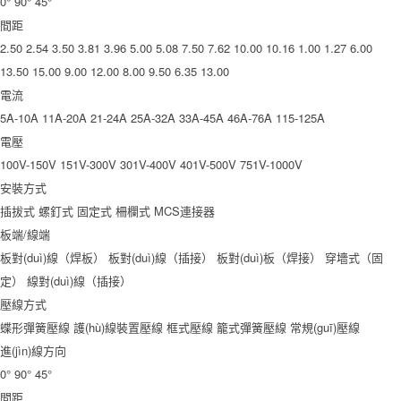
0°
90°
45°
間距
2.50
2.54
3.50
3.81
3.96
5.00
5.08
7.50
7.62
10.00
10.16
1.00
1.27
6.00
13.50
15.00
9.00
12.00
8.00
9.50
6.35
13.00
電流
5A-10A
11A-20A
21-24A
25A-32A
33A-45A
46A-76A
115-125A
電壓
100V-150V
151V-300V
301V-400V
401V-500V
751V-1000V
安裝方式
插拔式
螺釘式
固定式
柵欄式
MCS連接器
板端/線端
板對(duì)線（焊板）
板對(duì)線（插接）
板對(duì)板（焊接）
穿墻式（固
定）
線對(duì)線（插接）
壓線方式
蝶形彈簧壓線
護(hù)線裝置壓線
框式壓線
籠式彈簧壓線
常規(guī)壓線
進(jìn)線方向
0°
90°
45°
間距