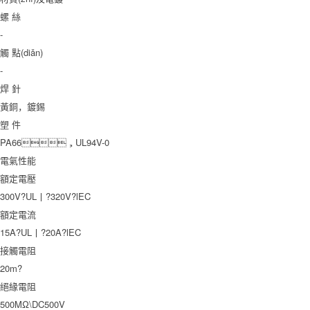
螺 絲
-
觸 點(diǎn)
-
焊 針
黃銅，鍍錫
塑 件
PA66，UL94V-0
電氣性能
額定電壓
300V?UL丨?320V?lEC
額定電流
15A?UL丨?20A?lEC
接觸電阻
20m?
絕緣電阻
500MΩ\DC500V