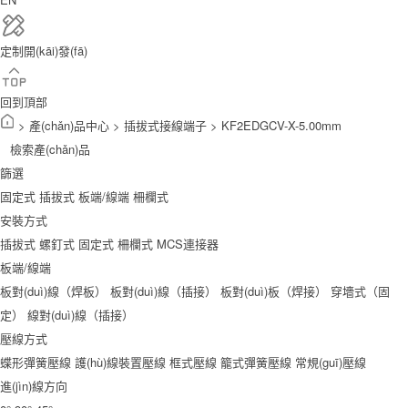
定制開(kāi)發(fā)
回到頂部
>
產(chǎn)品中心
>
插拔式接線端子
>
KF2EDGCV-X-5.00mm
檢索產(chǎn)品
篩選
固定式
插拔式
板端/線端
柵欄式
安裝方式
插拔式
螺釘式
固定式
柵欄式
MCS連接器
板端/線端
板對(duì)線（焊板）
板對(duì)線（插接）
板對(duì)板（焊接）
穿墻式（固
定）
線對(duì)線（插接）
壓線方式
蝶形彈簧壓線
護(hù)線裝置壓線
框式壓線
籠式彈簧壓線
常規(guī)壓線
進(jìn)線方向