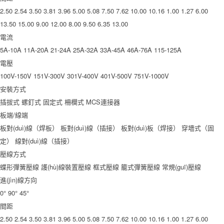
2.50
2.54
3.50
3.81
3.96
5.00
5.08
7.50
7.62
10.00
10.16
1.00
1.27
6.00
13.50
15.00
9.00
12.00
8.00
9.50
6.35
13.00
電流
5A-10A
11A-20A
21-24A
25A-32A
33A-45A
46A-76A
115-125A
電壓
100V-150V
151V-300V
301V-400V
401V-500V
751V-1000V
安裝方式
插拔式
螺釘式
固定式
柵欄式
MCS連接器
板端/線端
板對(duì)線（焊板）
板對(duì)線（插接）
板對(duì)板（焊接）
穿墻式（固
定）
線對(duì)線（插接）
壓線方式
蝶形彈簧壓線
護(hù)線裝置壓線
框式壓線
籠式彈簧壓線
常規(guī)壓線
進(jìn)線方向
0°
90°
45°
間距
2.50
2.54
3.50
3.81
3.96
5.00
5.08
7.50
7.62
10.00
10.16
1.00
1.27
6.00